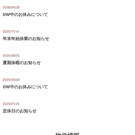
の
お
2026/04/28
お知らせ
地
探
GW中のお休みについて
元
し
密
な
着
2025/11/14
お知らせ
の
ら
年末年始休業のお知らせ
不
動
産
2025/08/02
お知らせ
屋
夏期休暇のお知らせ
2025/04/04
お知らせ
GW中のお休みについて
2025/01/25
お知らせ
定休日のお知らせ