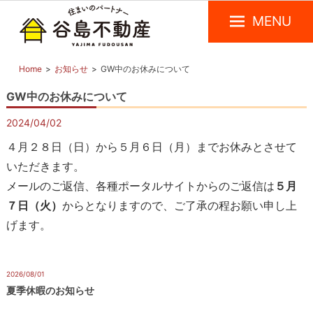
MENU
創
谷
Home
お知らせ
GW中のお休みについて
業
島
昭
不
GW中のお休みについて
和
動
27
2024/04/02
お知らせ
年
産
の
４月２８日（日）から５月６日（月）までお休みとさせて
–
信
いただきます。
中
頼
メールのご返信、各種ポータルサイトからのご返信は
５月
と
目
実
７日（火）
からとなりますので、ご了承の程お願い申し上
黒
績
げます。
の
を
不
誇
る、
動
2026/08/01
お知らせ
中
産
目
夏季休暇のお知らせ
を
黒